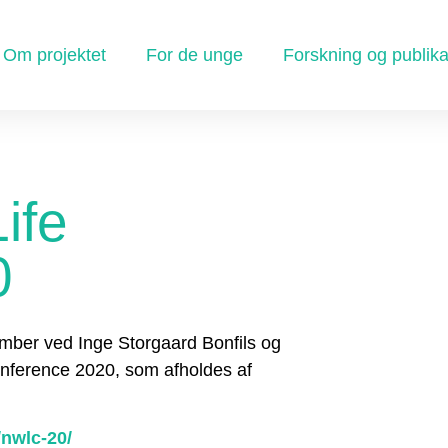
Om projektet
For de unge
Forskning og publika
ife
0
ember ved Inge Storgaard Bonfils og
onference 2020, som afholdes af
/nwlc-20/